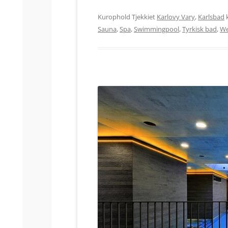
Kurophold Tjekkiet
Karlovy Vary
,
Karlsbad
Sauna
,
Spa
,
Swimmingpool
,
Tyrkisk bad
,
We