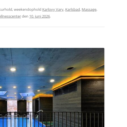
kurhold, weekendophold
Karlovy Vary
,
Karlsbad
,
Massage
,
llnesscenter
den
10. juni 2026
.