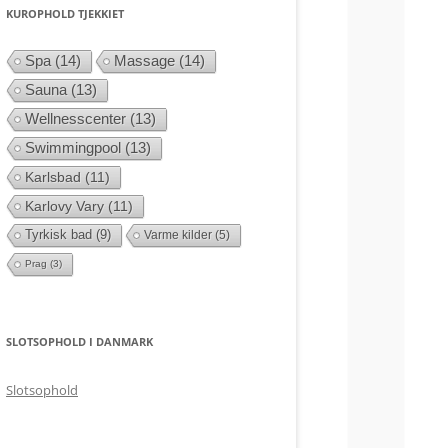
KUROPHOLD TJEKKIET
Spa
(14)
Massage
(14)
Sauna
(13)
Wellnesscenter
(13)
Swimmingpool
(13)
Karlsbad
(11)
Karlovy Vary
(11)
Tyrkisk bad
(9)
Varme kilder
(5)
Prag
(3)
SLOTSOPHOLD I DANMARK
Slotsophold