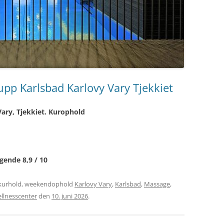
pp Karlsbad Karlovy Vary Tjekkiet
ary, Tjekkiet. Kurophold
gende 8,9 / 10
kurhold, weekendophold
Karlovy Vary
,
Karlsbad
,
Massage
,
llnesscenter
den
10. juni 2026
.