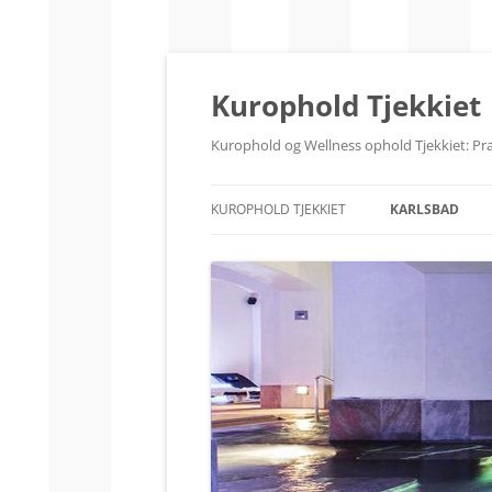
Videre
til
indhold
Kurophold Tjekkiet
Kurophold og Wellness ophold Tjekkiet: Pra
KUROPHOLD TJEKKIET
KARLSBAD